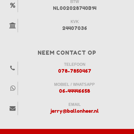
BTW
NL002028740B14
KVK
24407036
NEEM CONTACT OP
TELEFOON
078-7850467
MOBIEL / WHATSAPP
06-44446658
EMAIL
jerry@ballonheer.nl